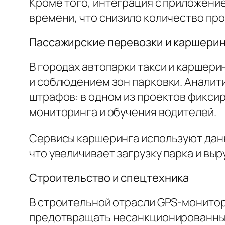
Кроме того, интеграция с приложени
времени, что снизило количество пр
Пассажирские перевозки и каршерин
В городах автопарки такси и каршер
и соблюдением зон парковки. Аналит
штрафов: в одном из проектов фикси
мониторинга и обучения водителей.
Сервисы каршеринга используют дан
что увеличивает загрузку парка и выр
Строительство и спецтехника
В строительной отрасли GPS-монитор
предотвращать несанкционированный 