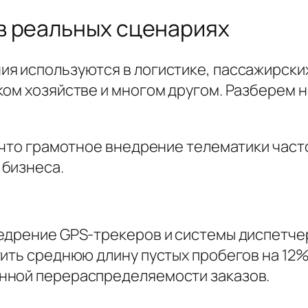
в реальных сценариях
я используются в логистике, пассажирски
ом хозяйстве и многом другом. Разберем н
, что грамотное внедрение телематики час
 бизнеса.
недрение GPS-трекеров и системы диспетч
ить среднюю длину пустых пробегов на 12%.
нной перераспределяемости заказов.