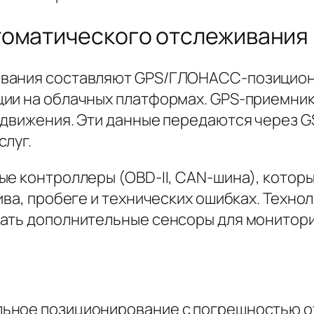
томатического отслеживания
вания составляют GPS/ГЛОНАСС-позицион
ии на облачных платформах. GPS-приемник
 движения. Эти данные передаются через 
слуг.
ые контроллеры (OBD-II, CAN-шина), кото
ива, пробеге и технических ошибках. Технол
ать дополнительные сенсоры для монитори
ьное позиционирование с погрешностью от