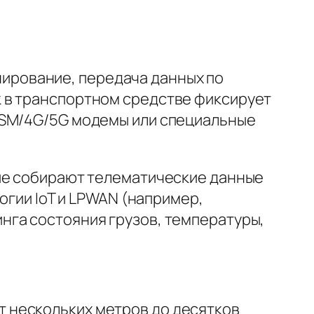
ирование, передача данных по
 в транспортном средстве фиксирует
GSM/4G/5G модемы или специальные
рые собирают телематические данные
огии IoT и LPWAN (например,
нга состояния грузов, температуры,
 нескольких метров до десятков