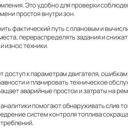
омления. Это удобно для проверки соблюде
емени простоя внутри зон.
ить фактический путь с плановым и вычисли
места, перераспределять задания и снижат
и износ техники.
т доступ к параметрам двигателя, ошибкам
авности и планировать техническое обслу
кращает аварийные простои и затраты на ре
 аналитики помогают обнаруживать слив то
едрение систем контроля топлива сокраща
отреблений.