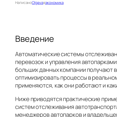
Написано
Olgava
в
экономика
Введение
Автоматические системы отслеживан
перевозок и управления автопарками.
больших данных компании получают 
оптимизировать процессы в реальном
применяются, как они работают и ка
Ниже приводятся практические прим
систем отслеживания автотранспорта.
менеджеров автопарков и владельце