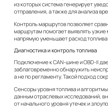
из которых система генерирует увед
отправления, а также для анализа вр
Контроль маршрутов позволяет сравн
маршрутам помогает выявлять узкие 
напрямую уменьшает расход топлива 
Диагностика и контроль топлива
Подключение к CAN-шине и OBD-II дае
заблаговременно обнаружить неиспр
а не по регламенту. Такой подход со
Сенсоры уровня топлива и алгоритмы
данным отраслевых исследований, вн
от начального уровня утечек и злоуп