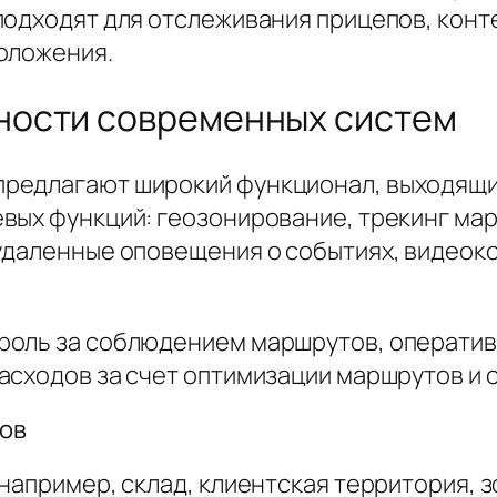
одходят для отслеживания прицепов, конте
оложения.
ности современных систем
редлагают широкий функционал, выходящий
вых функций: геозонирование, трекинг мар
удаленные оповещения о событиях, видеок
роль за соблюдением маршрутов, оператив
асходов за счет оптимизации маршрутов и 
ов
например, склад, клиентская территория, з