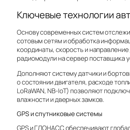
Ключевые технологии ав
Основу современных систем отслежи
сотовым сетям и обработка информац
координаты, скорость и направление
радиомодули на сервер поставщика у
Дополняют систему датчики и бортов
о состоянии двигателя, расходе топл
LoRaWAN, NB-IoT) позволяют подключ
влажности и дверных замков.
GPS и спутниковые системы
GPS и ГЛОНАСС обеспечивают глобал