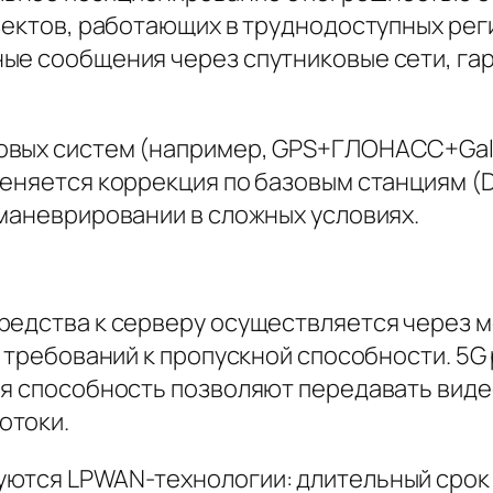
бъектов, работающих в труднодоступных ре
е сообщения через спутниковые сети, гара
овых систем (например, GPS+ГЛОНАСС+Gali
меняется коррекция по базовым станциям (
 маневрировании в сложных условиях.
редства к серверу осуществляется через м
и требований к пропускной способности. 5
я способность позволяют передавать видео
отоки.
ются LPWAN-технологии: длительный срок р