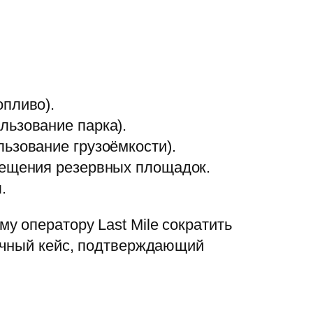
опливо).
льзование парка).
ьзование грузоёмкости).
мещения резервных площадок.
.
у оператору Last Mile сократить
пичный кейс, подтверждающий