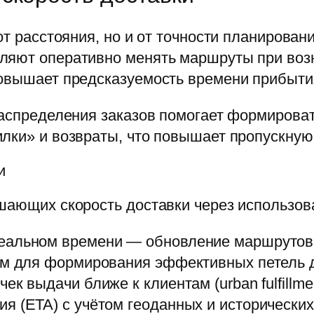
от расстояния, но и от точности планирован
ляют оперативно менять маршруты при воз
повышает предсказуемость времени прибыти
 распределения заказов помогает формиров
лки» и возвраты, что повышает пропускную 
и
шающих скорость доставки через использов
еальном времени — обновление маршрутов 
ам для формирования эффективных петель 
к выдачи ближе к клиентам (urban fulfillmen
я (ETA) с учётом геоданных и исторических