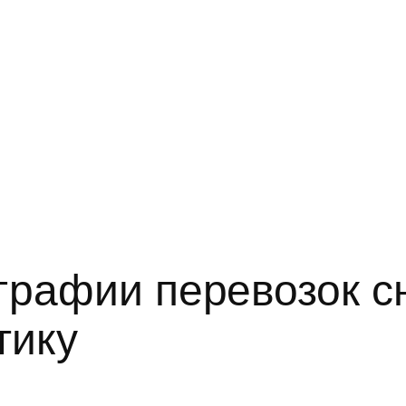
ографии перевозок 
тику