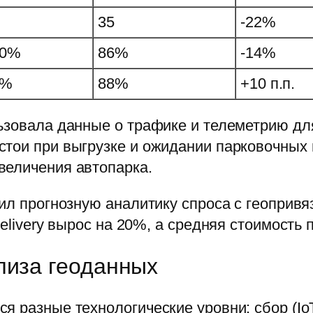
35
-22%
00%
86%
-14%
8%
88%
+10 п.п.
ьзовала данные о трафике и телеметрию дл
тои при выгрузке и ожидании парковочных м
величения автопарка.
нил прогнозную аналитику спроса с геопривя
delivery вырос на 20%, а средняя стоимость
лиза геоданных
я разные технологические уровни: сбор (I