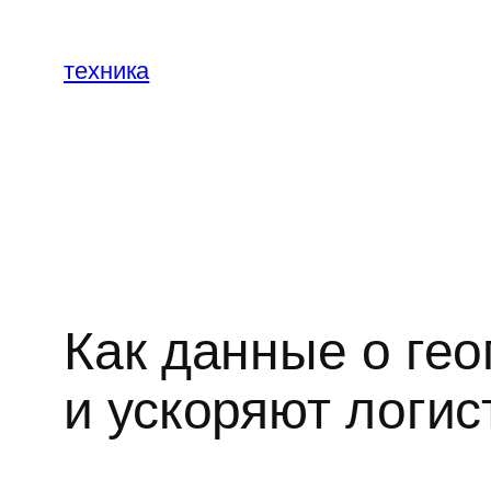
Перейти
к
техника
содержимому
Как данные о ге
и ускоряют логис