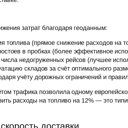
жения затрат благодаря геоданным:
я топлива (прямое снижение расходов на т
остоев в пробках (более эффективное испо
 числа недогруженных рейсов (лучшее испол
уатацию складов за счёт оптимального раз
даря учёту дорожных ограничений и правил
том трафика позволила одному европейском
изить расходы на топливо на 12% — это ти
скорость доставки