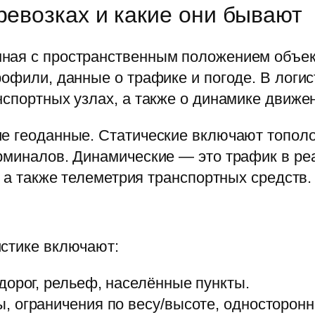
ревозках и какие они бывают
ная с пространственным положением объект
рофили, данные о трафике и погоде. В логи
нспортных узлах, а также о динамике движен
е геоданные. Статические включают тополо
рминалов. Динамические — это трафик в ре
, а также телеметрия транспортных средств.
истике включают:
дорог, рельеф, населённые пункты.
 ограничения по весу/высоте, односторонн