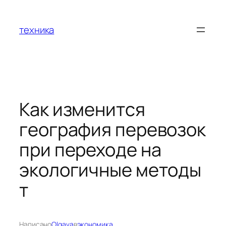
Перейти
к
техника
содержимому
Как изменится
география перевозок
при переходе на
экологичные методы
т
Написано
Olgava
в
экономика