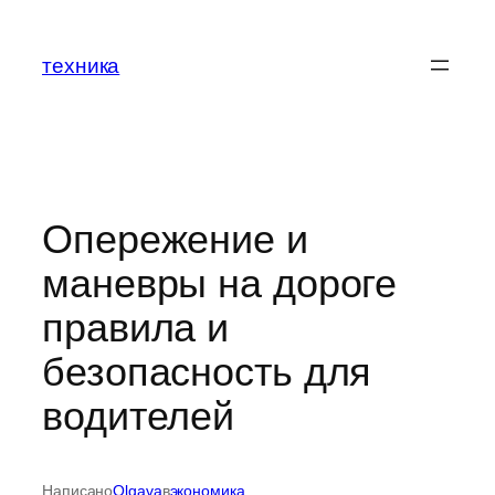
Перейти
к
техника
содержимому
Опережение и
маневры на дороге
правила и
безопасность для
водителей
Написано
Olgava
в
экономика