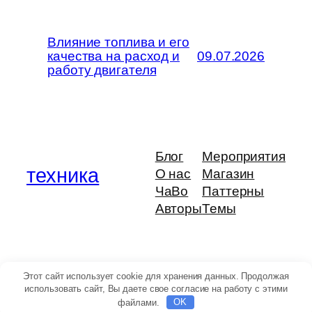
Влияние топлива и его
качества на расход и
09.07.2026
работу двигателя
Блог
Мероприятия
техника
О нас
Магазин
ЧаВо
Паттерны
Авторы
Темы
Twenty Twenty-Five
Создано с помощью
WordPress
Этот сайт использует cookie для хранения данных. Продолжая
использовать сайт, Вы даете свое согласие на работу с этими
файлами.
OK