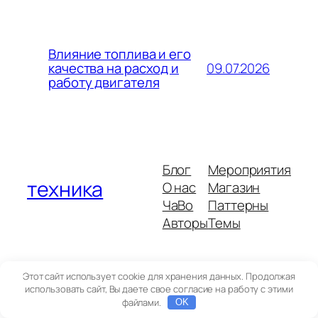
Влияние топлива и его
09.07.2026
качества на расход и
работу двигателя
Блог
Мероприятия
техника
О нас
Магазин
ЧаВо
Паттерны
Авторы
Темы
Этот сайт использует cookie для хранения данных. Продолжая
использовать сайт, Вы даете свое согласие на работу с этими
Twenty Twenty-Five
Создано с помощью
WordPress
файлами.
OK