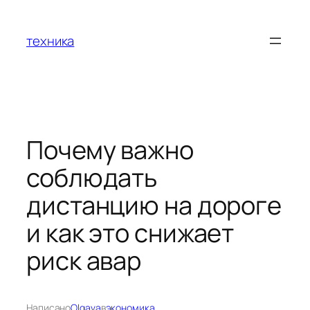
Перейти
к
техника
содержимому
Почему важно
соблюдать
дистанцию на дороге
и как это снижает
риск авар
Написано
Olgava
в
экономика