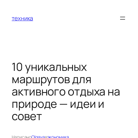
Перейти
к
техника
содержимому
10 уникальных
маршрутов для
активного отдыха на
природе — идеи и
совет
Написано
Olgava
в
экономика