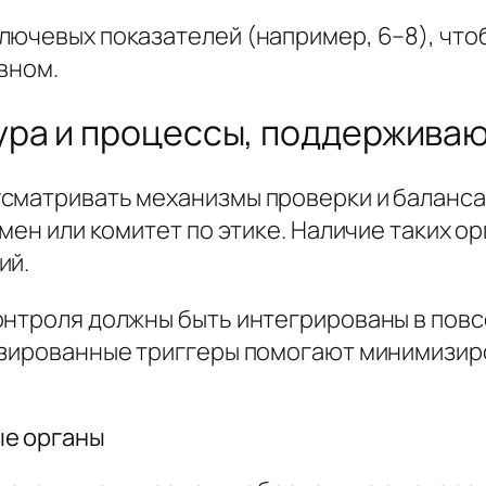
лючевых показателей (например, 6–8), чт
вном.
ура и процессы, поддержива
сматривать механизмы проверки и баланса
смен или комитет по этике. Наличие таких 
ий.
онтроля должны быть интегрированы в повс
тизированные триггеры помогают минимизи
ые органы