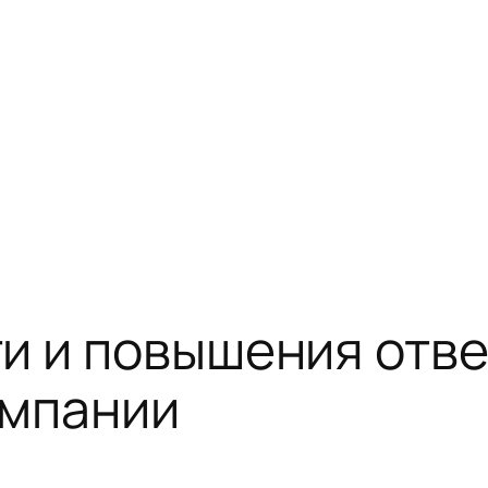
и и повышения отв
омпании