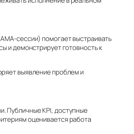
леживать исполнение в реальном
, AMA-сессии) помогает выстраивать
осы и демонстрирует готовность к
коряет выявление проблем и
. Публичные KPI, доступные
ритериям оценивается работа