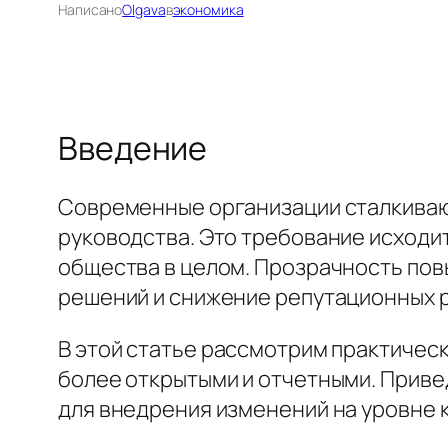
Написано
Olgava
в
экономика
Введение
Современные организации сталкиваю
руководства. Это требование исходит 
общества в целом. Прозрачность пов
решений и снижение репутационных р
В этой статье рассмотрим практичес
более открытыми и отчетными. Приве
для внедрения изменений на уровне 