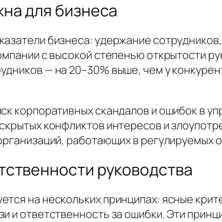
на для бизнеса
азатели бизнеса: удержание сотрудников, 
компании с высокой степенью открытости 
удников — на 20–30% выше, чем у конкуре
ск корпоративных скандалов и ошибок в уп
 скрытых конфликтов интересов и злоупот
организаций, работающих в регулируемых о
тственности руководства
ется на нескольких принципах: ясные крит
зи и ответственность за ошибки. Эти прин