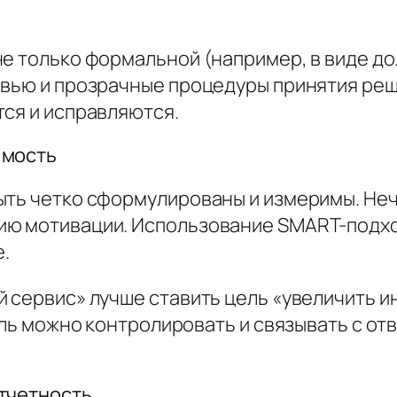
е только формальной (например, в виде до
вью и прозрачные процедуры принятия реше
тся и исправляются.
имость
ыть четко сформулированы и измеримы. Не
ию мотивации. Использование SMART-подхо
.
й сервис» лучше ставить цель «увеличить 
цель можно контролировать и связывать с 
отчетность