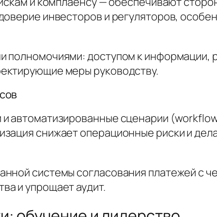
рискам и комплаенсу — обеспечивают стор
доверие инвесторов и регуляторов, особе
и полномочиями: доступом к информации, 
ектирующие меры руководству.
сов
и автоматизированные сценарии (workflow
изация снижает операционные риски и дел
нной системы согласования платежей с че
а и упрощает аудит.
и: обучение и лидерство