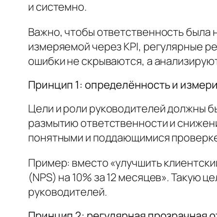
и системно.
Важно, чтобы ответственность была н
измеряемой через KPI, регулярные ре
ошибки не скрываются, а анализирую
Принцип 1: определённость и измер
Цели и роли руководителей должны б
размытию ответственности и снижен
понятными и поддающимися проверке
Пример: вместо «улучшить клиентски
(NPS) на 10% за 12 месяцев». Такую 
руководителей.
Принцип 2: регулярная прозрачная 