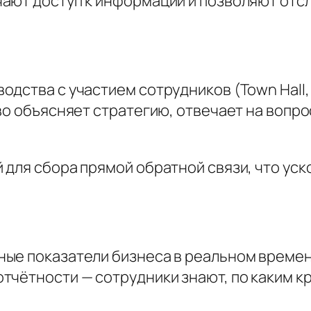
ают доступ к информации и позволяют отс
одства с участием сотрудников (Town Hall
во объясняет стратегию, отвечает на вопр
 для сбора прямой обратной связи, что ус
ые показатели бизнеса в реальном времени
тчётности — сотрудники знают, по каким к