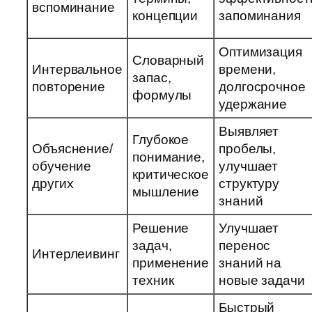
вспоминание
концепции
запоминания
Оптимизация
Словарный
Интервальное
времени,
запас,
повторение
долгосрочное
формулы
удержание
Выявляет
Глубокое
Объяснение/
пробелы,
понимание,
обучение
улучшает
критическое
других
структуру
мышление
знаний
Решение
Улучшает
задач,
перенос
Интерлеивинг
применение
знаний на
техник
новые задачи
Быстрый