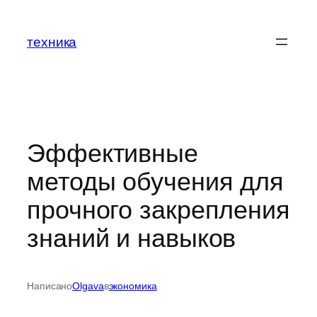
Перейти
к
техника
содержимому
Эффективные
методы обучения для
прочного закрепления
знаний и навыков
Написано
Olgava
в
экономика