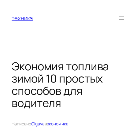
Перейти
к
техника
содержимому
Экономия топлива
зимой 10 простых
способов для
водителя
Написано
Olgava
в
экономика