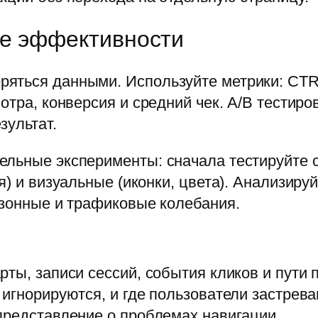
ие эффективности
яться данными. Используйте метрики: CTR 
отра, конверсия и средний чек. A/B тестир
зультат.
ельные эксперименты: сначала тестируйте 
я) и визуальные (иконки, цвета). Анализируй
езонные и трафиковые колебания.
рты, записи сессий, события кликов и пути
 игнорируются, и где пользователи застрева
представление о проблемах навигации.