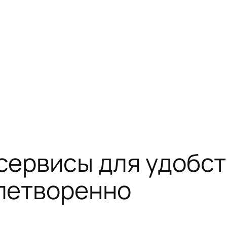
ервисы для удобст
летворенно