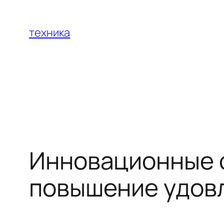
Перейти
к
техника
содержимому
Инновационные с
повышение удов