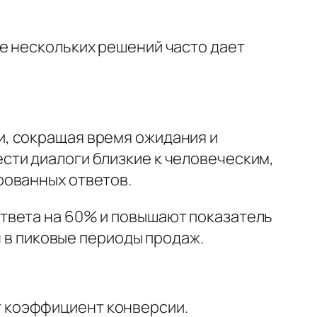
е нескольких решений часто дает
, сокращая время ожидания и
сти диалоги близкие к человеческим,
рованных ответов.
твета на 60% и повышают показатель
н в пиковые периоды продаж.
 коэффициент конверсии.