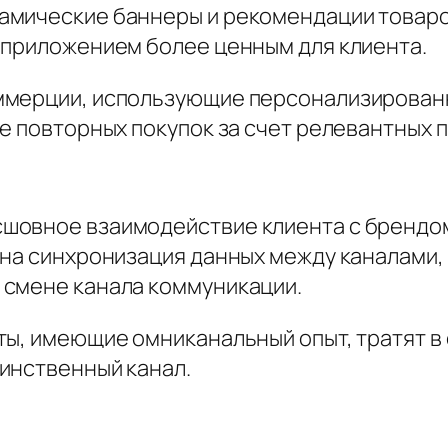
амические баннеры и рекомендации товаро
 приложением более ценным для клиента.
ммерции, использующие персонализирован
ие повторных покупок за счет релевантных 
шовное взаимодействие клиента с брендом
на синхронизация данных между каналами, 
 смене канала коммуникации.
ы, имеющие омниканальный опыт, тратят в 
инственный канал.