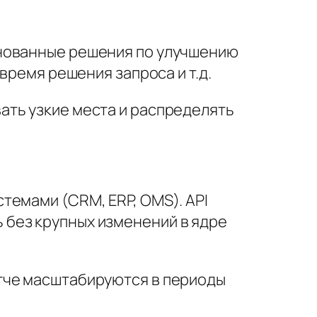
снованные решения по улучшению
время решения запроса и т.д.
ать узкие места и распределять
темами (CRM, ERP, OMS). API
без крупных изменений в ядре
гче масштабируются в периоды