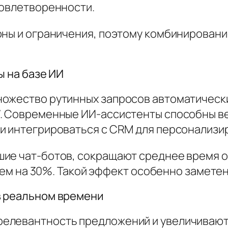
довлетворенности.
оны и ограничения, поэтому комбинировани
ы на базе ИИ
ожество рутинных запросов автоматически
. Современные ИИ-ассистенты способны ве
и интегрироваться с CRM для персонализи
ие чат-ботов, сокращают среднее время о
днем на 30%. Такой эффект особенно замете
в реальном времени
елевантность предложений и увеличивают