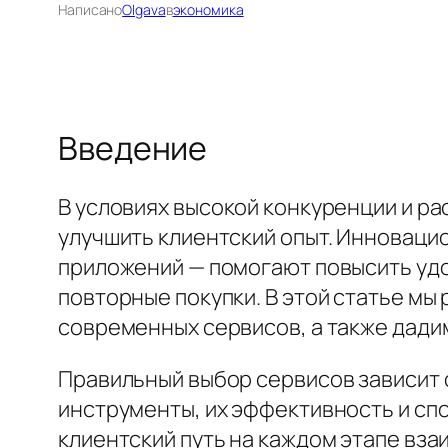
Написано
Olgava
в
экономика
Введение
В условиях высокой конкуренции и р
улучшить клиентский опыт. Инноваци
приложений — помогают повысить удо
повторные покупки. В этой статье м
современных сервисов, а также дади
Правильный выбор сервисов зависит 
инструменты, их эффективность и сп
клиентский путь на каждом этапе вза