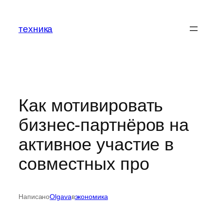
Перейти
к
техника
содержимому
Как мотивировать
бизнес-партнёров на
активное участие в
совместных про
Написано
Olgava
в
экономика