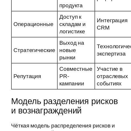
продукта
Доступ к
Интеграция
Операционные
складам и
CRM
логистике
Выход на
Технологиче
Стратегические
новые
экспертиза
рынки
Совместные
Участие в
Репутация
PR-
отраслевых
кампании
событиях
Модель разделения рисков
и вознаграждений
Чёткая модель распределения рисков и