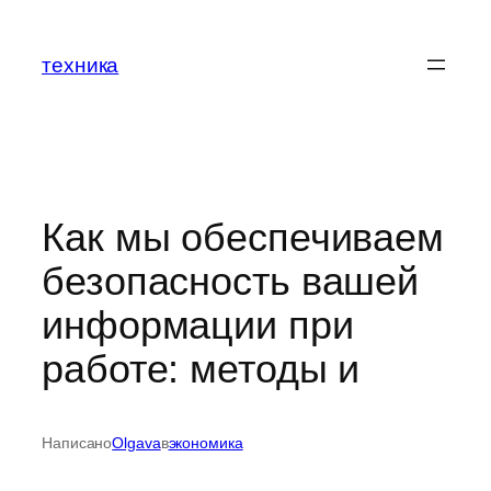
Перейти
к
техника
содержимому
Как мы обеспечиваем
безопасность вашей
информации при
работе: методы и
Написано
Olgava
в
экономика