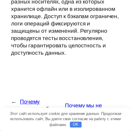
разных носителях, одна из которых
хранится офлайн или в изолированном
хранилище. Доступ к бэкапам ограничен,
логи операций фиксируются и
защищены от изменений. Регулярно
проводятся тесты восстановления,
чтобы гарантировать целостность и
доступность данных.
←
Почему
Почему мы не
создавать рабочую
боимся
Этот сайт использует cookie для хранения данных. Продолжая
среду,
использовать сайт, Вы даете свое согласие на работу с этими
экспериментировать
стимулирующую
файлами.
OK
и внедрять новые
инновации и