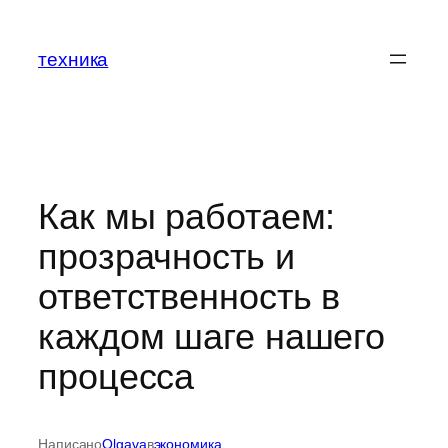
Перейти
к
техника
содержимому
Как мы работаем:
прозрачность и
ответственность в
каждом шаге нашего
процесса
Написано
Olgava
в
экономика