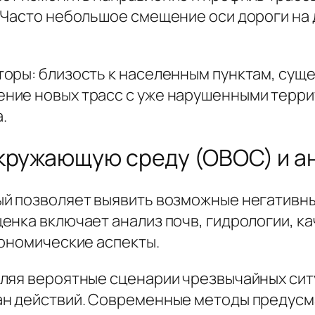
 Часто небольшое смещение оси дороги на 
торы: близость к населенным пунктам, су
ние новых трасс с уже нарушенными терри
.
кружающую среду (ОВОС) и а
й позволяет выявить возможные негативны
нка включает анализ почв, гидрологии, ка
кономические аспекты.
ляя вероятные сценарии чрезвычайных ситуа
ан действий. Современные методы предус