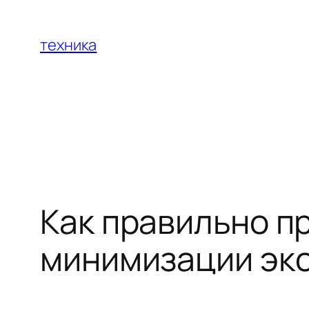
Перейти
к
техника
содержимому
Как правильно п
минимизации эко