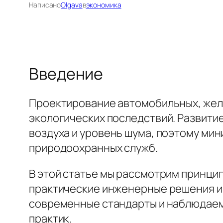
Написано
Olgava
в
экономика
Введение
Проектирование автомобильных, жел
экологических последствий. Развити
воздуха и уровень шума, поэтому ми
природоохранных служб.
В этой статье мы рассмотрим принци
практические инженерные решения и 
современные стандарты и наблюдаем
практик.