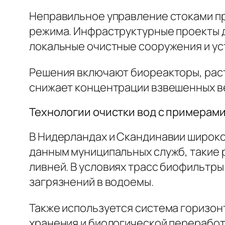
Неправильное управление стоками пр
режима. Инфраструктурные проекты д
локальные очистные сооружения и ус
Решения включают биореакторы, раст
снижает концентрации взвешенных ве
Технологии очистки вод с примерам
В Нидерландах и Скандинавии широко
данным муниципальных служб, такие 
ливней. В условиях трасс биофильтр
загрязнений в водоемы.
Также используется система горизо
хранения и биологической переработ