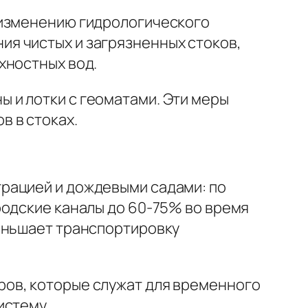
 изменению гидрологического
я чистых и загрязненных стоков,
хностных вод.
 и лотки с геоматами. Эти меры
 в стоках.
рацией и дождевыми садами: по
родские каналы до 60-75% во время
меньшает транспортировку
ов, которые служат для временного
истему.