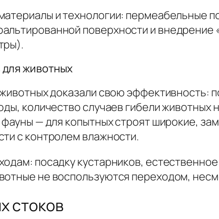
материалы и технологии: пермеабельные п
фальтированной поверхности и внедрение 
тры).
 для животных
 животных доказали свою эффективность: п
оды, количество случаев гибели животных 
 фауны — для копытных строят широкие, за
сти с контролем влажности.
одам: посадку кустарников, естественное 
вотные не воспользуются переходом, несмо
х стоков