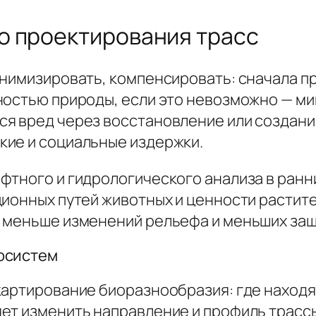
о проектирования трасс
инимизировать, компенсировать: сначала 
ностью природы, если это невозможно — м
я вред через восстановление или создание
кие и социальные издержки.
фтного и гидрологического анализа в ранн
ционных путей животных и ценности расти
т меньше изменений рельефа и меньших за
осистем
картирование биоразнообразия: где находя
ет изменить направление и профиль трассы