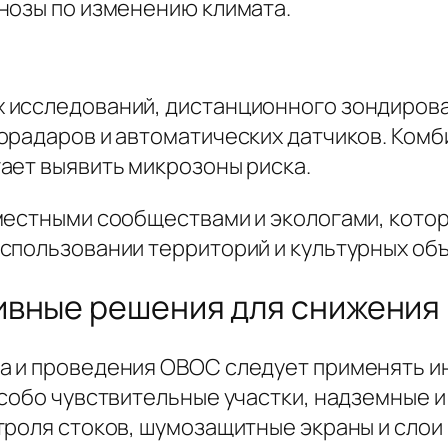
нозы по изменению климата.
 исследований, дистанционного зондирова
орадаров и автоматических датчиков. Ком
ает выявить микрозоны риска.
местными сообществами и экологами, кото
пользовании территорий и культурных объе
ивные решения для снижения
а и проведения ОВОС следует применять 
особо чувствительные участки, надземные 
троля стоков, шумозащитные экраны и слои