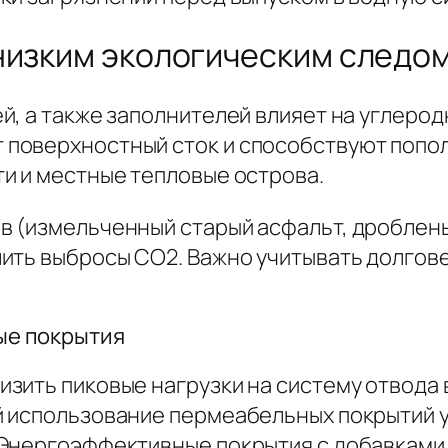
низким экологическим следо
, а также заполнителей влияет на углерод
поверхностный сток и способствуют попол
и и местные тепловые острова.
 (измельченный старый асфальт, дробленый
ить выбросы CO2. Важно учитывать долгове
ые покрытия
зить пиковые нагрузки на систему отвода в
й использование пермеабельных покрытий 
 Энергоэффективные покрытия с добавкам