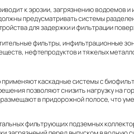
иводит к эрозии, загрязнению водоемов и
олжны предусматривать системы разделени
тройства для задержки и фильтрации повер
ительные фильтры, инфильтрационные зоны
ществ, нефтепродуктов и тяжелых металлов
и
 применяют каскадные системы с биофильт
решения позволяют снизить нагрузку на го
ы размещают в придорожной полосе, что у
нтальных фильтрующих подземных коллектор
ки загрязнений перед выпуском в водную с