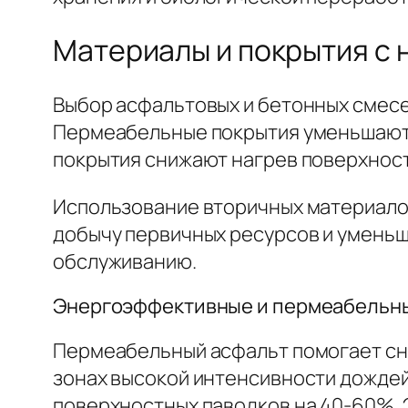
Материалы и покрытия с 
Выбор асфальтовых и бетонных смесей
Пермеабельные покрытия уменьшают 
покрытия снижают нагрев поверхност
Использование вторичных материалов
добычу первичных ресурсов и уменьш
обслуживанию.
Энергоэффективные и пермеабельн
Пермеабельный асфальт помогает сни
зонах высокой интенсивности дожде
поверхностных паводков на 40-60%.