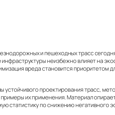
езнодорожных и пешеходных трасс сегодня
е инфраструктуры неизбежно влияет на эко
нимизация вреда становится приоритетом д
пы устойчивого проектирования трасс, мет
примеры их применения. Материал опирает
ую статистику по снижению негативного э