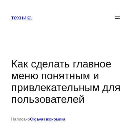
Перейти
к
техника
содержимому
Как сделать главное
меню понятным и
привлекательным для
пользователей
Написано
Olgava
в
экономика