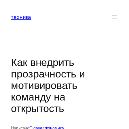
Перейти
к
техника
содержимому
Как внедрить
прозрачность и
мотивировать
команду на
открытость
Написано
Olgava
в
экономика