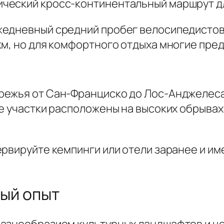
сический кросс-континентальный маршрут д
жедневный средний пробег велосипедистов
м, но для комфортного отдыха многие пред
режья от Сан-Франциско до Лос-Анджелеса
е участки расположены на высоких обрывах
рвируйте кемпинги или отели заранее и име
ный опыт
разнообразием культурных ландшафтов и ц