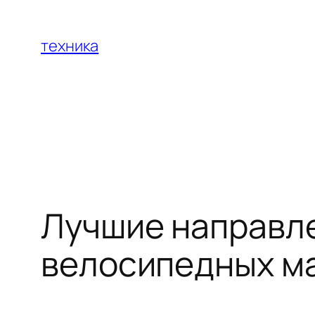
Перейти
к
техника
содержимому
Лучшие направл
велосипедных ма