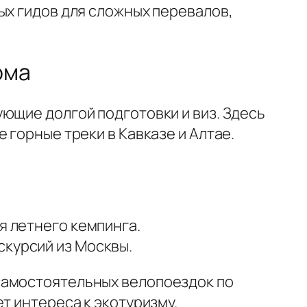
ых гидов для сложных перевалов,
ома
ющие долгой подготовки и виз. Здесь
 горные треки в Кавказе и Алтае.
я летнего кемпинга.
скурсий из Москвы.
самостоятельных велопоездок по
т интереса к экотуризму.