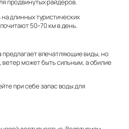
ля продвинутых райдеров.
 на длинных туристических
почитают 50–70 км в день.
 предлагает впечатляющие виды, но
, ветер может быть сильным, а обилие
йте при себе запас воды для
еновой доступностью. Велотуризм