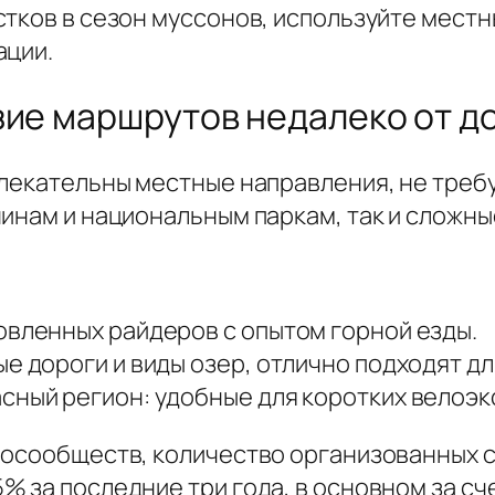
тков в сезон муссонов, используйте местн
ации.
зие маршрутов недалеко от д
лекательны местные направления, не требу
инам и национальным паркам, так и сложные
овленных райдеров с опытом горной езды.
е дороги и виды озер, отлично подходят дл
сный регион: удобные для коротких велоэк
лосообществ, количество организованных 
 за последние три года, в основном за сче