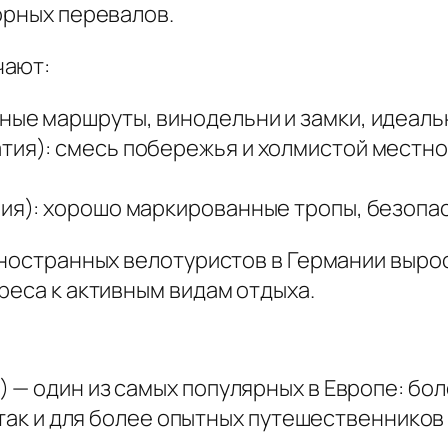
орных перевалов.
чают:
ные маршруты, винодельни и замки, идеаль
тия): смесь побережья и холмистой местно
рия): хорошо маркированные тропы, безопа
иностранных велотуристов в Германии вырос
реса к активным видам отдыха.
— один из самых популярных в Европе: боле
, так и для более опытных путешественнико