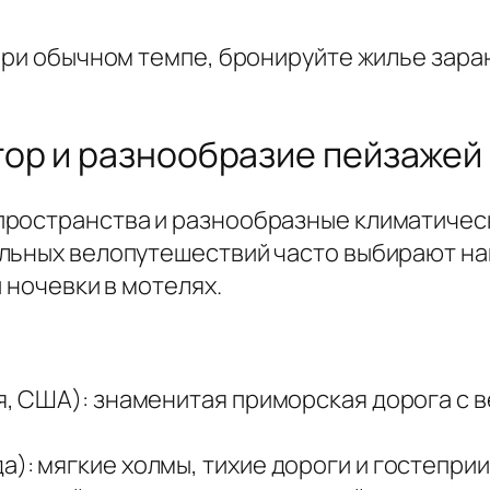
при обычном темпе, бронируйте жилье зара
тор и разнообразие пейзажей
ространства и разнообразные климатическ
ельных велопутешествий часто выбирают н
 ночевки в мотелях.
ия, США): знаменитая приморская дорога с 
а): мягкие холмы, тихие дороги и гостепри