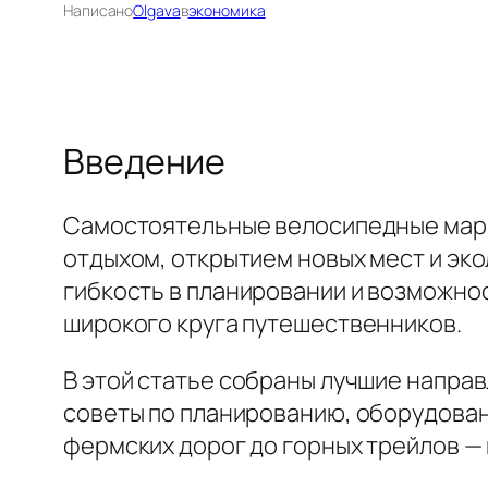
Написано
Olgava
в
экономика
Введение
Самостоятельные велосипедные марш
отдыхом, открытием новых мест и эк
гибкость в планировании и возможнос
широкого круга путешественников.
В этой статье собраны лучшие направ
советы по планированию, оборудован
фермских дорог до горных трейлов —