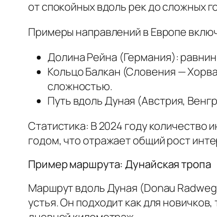
от спокойных вдоль рек до сложных г
Примеры направлений в Европе вклю
Долина Рейна (Германия): равнин
Кольцо Балкан (Словения — Хорва
сложностью.
Путь вдоль Дуная (Австрия, Венг
Статистика: В 2024 году количество 
годом, что отражает общий рост инте
Пример маршрута: Дунайская тропа
Маршрут вдоль Дуная (Donau Radweg) 
устья. Он подходит как для новичков
дневной километраж.