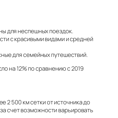
ны для неспешных поездок.
сти с красивыми видами и средней
сные для семейных путешествий.
ло на 12% по сравнению с 2019
е 2 500 км сетки от источника до
в за счет возможности варьировать