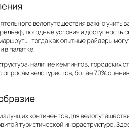
ления
оятельного велопутешествия важно учитыва
рельеф, погодные условия и доступность с
аршруты, тогда как опытные райдеры могу
 в палатке.
труктура: наличие кемпингов, городских с
 опросам велотуристов, более 70% оценив
ообразие
из лучших континентов для велопутешестви
итой туристической инфраструктуре. Здес