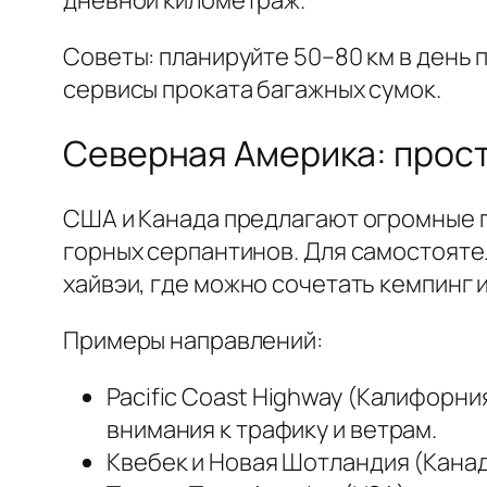
Советы: планируйте 50–80 км в день 
сервисы проката багажных сумок.
Северная Америка: прос
США и Канада предлагают огромные п
горных серпантинов. Для самостоят
хайвэи, где можно сочетать кемпинг и
Примеры направлений:
Pacific Coast Highway (Калифорн
внимания к трафику и ветрам.
Квебек и Новая Шотландия (Канад