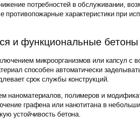
ижение потребностей в обслуживании, воз
е противопожарные характеристики при ис
я и функциональные бетоны
лючением микроорганизмов или капсул с в
атериал способен автоматически заделыват
длевает срок службы конструкций.
ем наноматериалов, полимеров и модифика
ючение графена или нанотитана в небольши
кую устойчивость бетона.