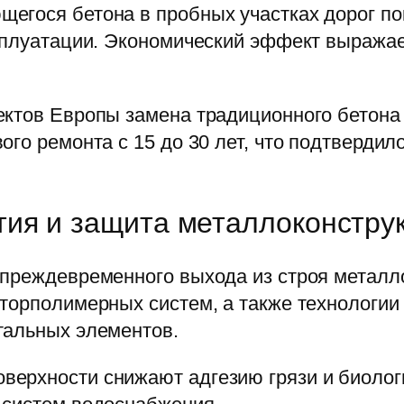
егося бетона в пробных участках дорог п
сплуатации. Экономический эффект выражае
ектов Европы замена традиционного бетон
го ремонта с 15 до 30 лет, что подтвердил
ия и защита металлоконстру
 преждевременного выхода из строя метал
фторполимерных систем, а также технологи
тальных элементов.
ерхности снижают адгезию грязи и биологи