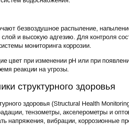
 систем водоснабжения.
чают безвоздушное распыление, напыление
 слой и высокую адгезию. Для контроля со
системы мониторинга коррозии.
е цвет при изменении pH или при появлен
емя реакции на угрозы.
ики структурного здоровья
урного здоровья (Structural Health Monitori
радации, тензометры, акселерометры и опт
ть напряжения, вибрации, коррозионные пр