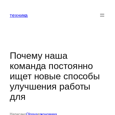
Перейти
к
техника
содержимому
Почему наша
команда постоянно
ищет новые способы
улучшения работы
для
Написано
Olgava
в
экономика