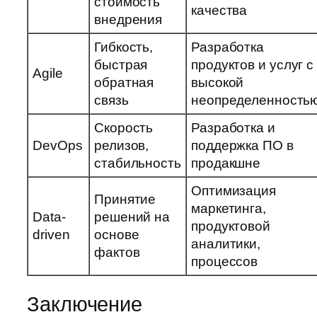
стоимость
качества
внедрения
Гибкость,
Разработка
быстрая
продуктов и услуг с
Agile
обратная
высокой
связь
неопределенность
Скорость
Разработка и
DevOps
релизов,
поддержка ПО в
стабильность
продакшне
Оптимизация
Принятие
маркетинга,
Data-
решений на
продуктовой
driven
основе
аналитики,
фактов
процессов
Заключение