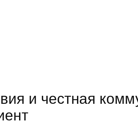
вия и честная комм
иент