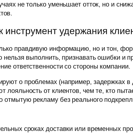
учаях не только уменьшает отток, но и сниж
тов.
к инструмент удержания клие
лько правдивую информацию, но и тон, фор
го нельзя выполнить, признавать ошибки и п
ение ответственности со стороны компании.
руют о проблемах (например, задержках в д
ют лояльность от клиентов, чем те, кто пы
о отмытую рекламу без реального подкрепл
тельных сроках доставки или временных про