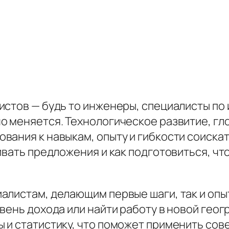
истов — будь то инженеры, специалисты п
о меняется. Технологическое развитие, гл
ания к навыкам, опыту и гибкости соискате
ивать предложения и как подготовиться, чт
алистам, делающим первые шаги, так и оп
вень дохода или найти работу в новой гео
и статистику, что поможет применить сове