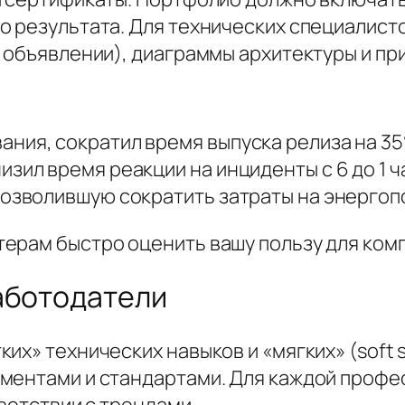
о результата. Для технических специалист
 объявлении), диаграммы архитектуры и пр
ния, сократил время выпуска релиза на 3
зил время реакции на инциденты с 6 до 1 ч
позволившую сократить затраты на энергоп
ерам быстро оценить вашу пользу для ком
аботодатели
х» технических навыков и «мягких» (soft sk
ментами и стандартами. Для каждой профе
ветствии с трендами.