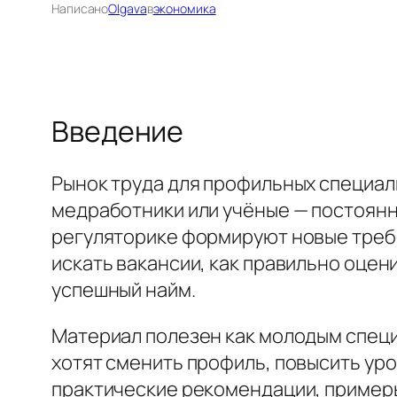
Написано
Olgava
в
экономика
Введение
Рынок труда для профильных специал
медработники или учёные — постоянн
регуляторике формируют новые требов
искать вакансии, как правильно оцен
успешный найм.
Материал полезен как молодым специ
хотят сменить профиль, повысить уро
практические рекомендации, примеры 