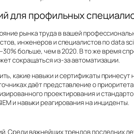
ий для профильных специали
ояние рынка труда в вашей профессиональн
истов, инженеров и специалистов по data sc
0–30% больше, чем в 2020. В то же время с
жет сокращаться из-за автоматизации.
ть, какие навыки и сертификаты принесут 
точниках даёт представление о приоритета
изированного проектирования и стандартов
IEM и навыки реагирования на инциденты.
й. Среди важнейших трендов последних ле