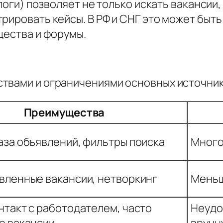
логи) позволяет не только искать вакансии,
ировать кейсы. В РФ и СНГ это может быть 
щества и форумы.
твами и ограничениями основных источник
Преимущества
аза объявлений, фильтры поиска
Много
вленные вакансии, нетворкинг
Меньш
нтакт с работодателем, часто
Неудо
е вакансии
вручн