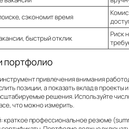
Комис
поиске, сэкономит время
досту
Риск 
акансии, быстрый отклик
требу
и портфолио
 инструмент привлечения внимания работо
лить позиции, а показать вклад в проекты 
асштабируемые решения. Используйте числ
все, что можно измерить.
: краткое профессиональное резюме (summ
и сертификаты. Портфолио должно включать