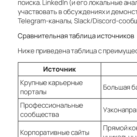
поиска. LinkedIn (и его локальные ана
участвовать в обсуждениях и демонстр
Telegram-каналы, Slack/Discord-сооб
Сравнительная таблица источников
Ниже приведена таблица с преимущес
Источник
Крупные карьерные
Большая б
порталы
Профессиональные
Узконапра
сообщества
Прямой ко
Корпоративные сайты
уникальны