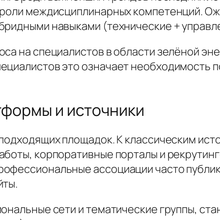
 роли междисциплинарных компетенций. Ожи
бридными навыками (технические + управле
са на специалистов в области зелёной эне
ециалистов это означает необходимость п
атформы и источники
 подходящих площадок. К классическим ист
аботы, корпоративные порталы и рекрутинг
рофессиональные ассоциации часто публик
йты.
иональные сети и тематические группы, ст