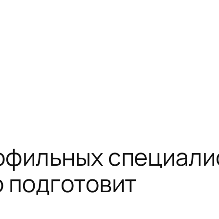
офильных специалис
о подготовит