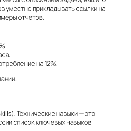
ов уместно прикладывать ссылки на
имеры отчетов.
5%.
аса.
отребление на 12%.
пании.
ills). Технические навыки — это
ссии список ключевых навыков