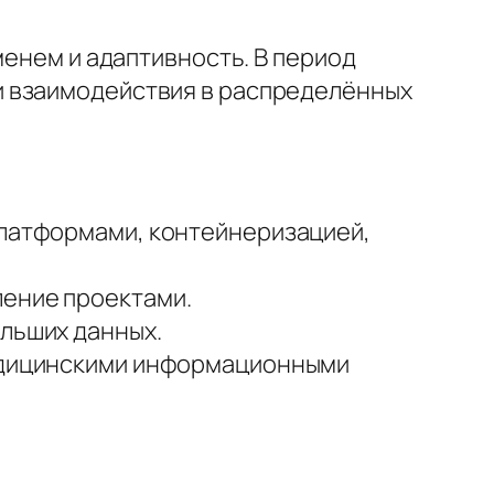
менем и адаптивность. В период
и взаимодействия в распределённых
платформами, контейнеризацией,
ление проектами.
ольших данных.
медицинскими информационными