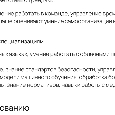
умение работать в команде, управление вре
 чаще оценивают умение самоорганизации 
 специализациям
ных языках, умение работать с облачными 
е, знание стандартов безопасности, управ
, модели машинного обучения, обработка б
олы, знание нормативов, навыки работы с 
дованию