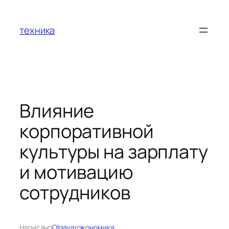
Перейти
к
техника
содержимому
Влияние
корпоративной
культуры на зарплату
и мотивацию
сотрудников
Написано
Olgava
в
экономика