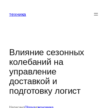
Перейти
к
техника
содержимому
Влияние сезонных
колебаний на
управление
доставкой и
подготовку логист
Написано
Olgava
в
экономика