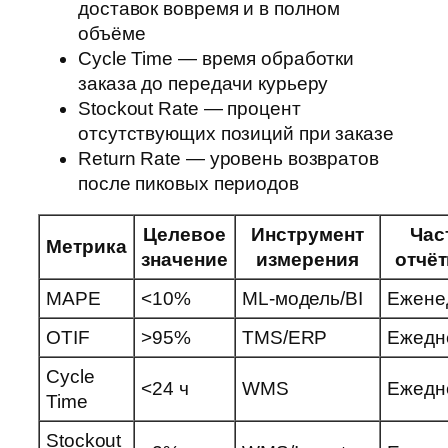
доставок вовремя и в полном
объёме
Cycle Time — время обработки
заказа до передачи курьеру
Stockout Rate — процент
отсутствующих позиций при заказе
Return Rate — уровень возвратов
после пиковых периодов
Целевое
Инструмент
Час
Метрика
значение
измерения
отчёт
MAPE
<10%
ML-модель/BI
Ежене
OTIF
>95%
TMS/ERP
Ежедн
Cycle
<24 ч
WMS
Ежедн
Time
Stockout