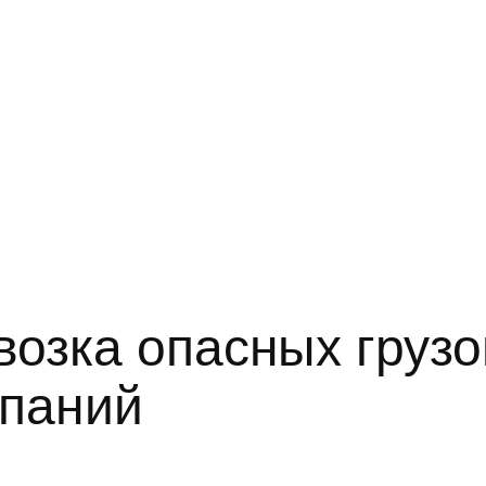
озка опасных грузо
мпаний