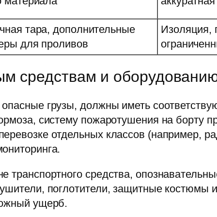
о материала
аккуратная
чная тара, дополнительные
Изоляция,
еры для проливов
ограниченн
ым средствам и оборудовани
 опасные грузы, должны иметь соответств
ормоза, систему пожаротушения на борту п
перевозке отдельных классов (например, р
мониторинга.
е транспортного средства, опознавательны
ушители, поглотители, защитные костюмы и 
можный ущерб.