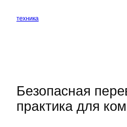
Перейти
к
техника
содержимому
Безопасная перев
практика для ко