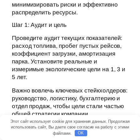
минимизировать риски и эффективно
распределить ресурсы.
Шаг 1: Аудит и цель
Проведите аудит текущих показателей:
расход топлива, пробег пустых рейсов,
коэффициент загрузки, амортизация
парка. Установите реальные и
измеримые экологические цели на 1, 3 и
5 лет.
Важно вовлечь ключевых стейкхолдеров:
руководство, логистику, бухгалтерию и
отдел продаж, чтобы цели стали частью
общей стратегии компании.
Этот сайт использует cookie для хранения данных. Продолжая
Шаг 2: Пилотные проекты
использовать сайт, Вы даете свое согласие на работу с этими
файлами.
OK
Запустите пилоты по электрификации