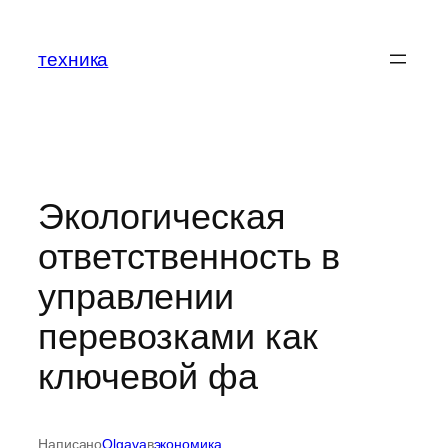
Перейти
к
техника
содержимому
Экологическая
ответственность в
управлении
перевозками как
ключевой фа
Написано
Olgava
в
экономика