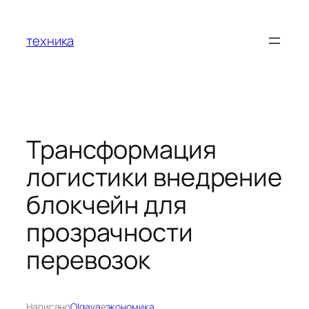
Перейти
к
техника
содержимому
Трансформация
логистики внедрение
блокчейн для
прозрачности
перевозок
Написано
Olgava
в
экономика