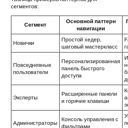
сегментов:
Основной паттерн
Сегмент
навигации
Простой хедер,
F
Новички
шаговый мастеркласс
г
И
Персонализированная
Повседневные
н
панель быстрого
пользователи
б
доступа
д
К
Расширенные панели
Эксперты
а
и горячие клавиши
э
У
Консоль управления с
Администраторы
п
фильтрами